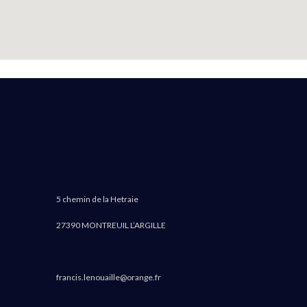
5 chemin de la Hetraie
27390 MONTREUIL L’ARGILLE
francis.lenouaille@orange.fr